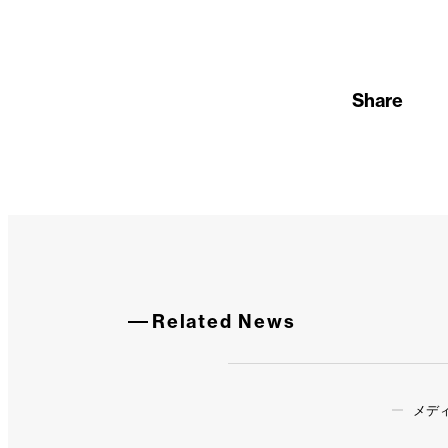
Share
Related News
メデ