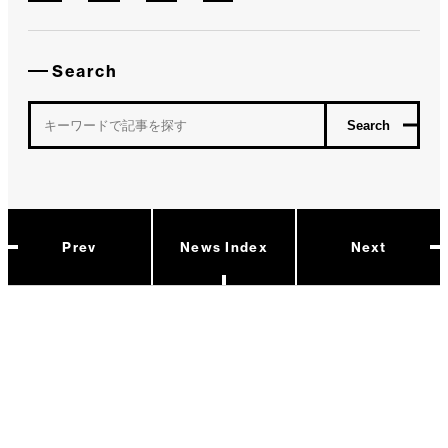
Search
Prev
News Index
Next