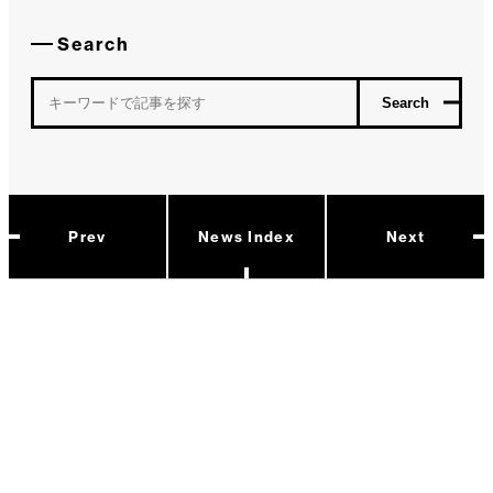
Search
Prev
News Index
Next