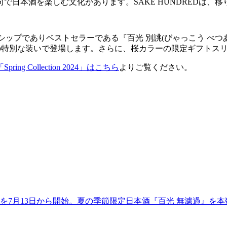
で日本酒を楽しむ文化があります。SAKE HUNDREDは、
NDREDのフラッグシップでありベストセラーである『百光 別誂(びゃ
けの特別な装いで登場します。さらに、桜カラーの限定ギフトス
「Spring Collection 2024」はこちら
よりご覧ください。
販売を7月13日から開始。夏の季節限定日本酒『百光 無濾過』を