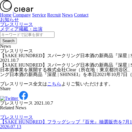
Home
Company
Service
Recruit
News
Contact
お知らせ
プレスリリース
メディア掲載・出演
News
プレスリリース
【SAKE HUNDRED】スパークリング日本酒の新商品『深星 | S
2021.10.7
【SAKE HUNDRED】スパークリング日本酒の新商品『深星 | S
日本酒事業を展開する株式会社Clear（所在地：東京都渋谷区、
ング日本酒の新商品『深星 | SHINSEI』を本日2021年10月
プレスリリース全文は
こちら
よりご覧いただけます。
Share
プレスリリース
2021.10.7
Related News
プレスリリース
【SAKE HUNDRED】フラッグシップ『百光』抽選販売を
2026.07.13