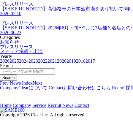
プレスリリース
【SAKE HUNDRED】高価格帯の日本酒市場を切り拓いて8年
2026.07.10
プレスリリース
【SAKE HUNDRED】2026年6月下旬〜7月に3店舗と
2026.06.23
Categories
お知らせ
プレスリリース
メディア掲載・出演
Yearly
2026
2025
2024
2023
2022
2021
2020
2019
2018
2017
Search
Prev
News Index
Next
Company
Clearについて
Contact
お問い合わせはこちら
Recruit
採
Home
Company
Service
Recruit
News
Contact
Copyright 2026 Clear inc. All rights reserved.