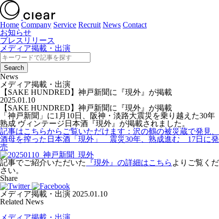
Home
Company
Service
Recruit
News
Contact
お知らせ
プレスリリース
メディア掲載・出演
News
メディア掲載・出演
【SAKE HUNDRED】神戸新聞に『現外』が掲載
2025.01.10
【SAKE HUNDRED】神戸新聞に『現外』が掲載
「神戸新聞」に1月10日、阪神・淡路大震災を乗り越えた30年
熟成 ヴィンテージ日本酒『現外』が掲載されました。
記事はこちらからご覧いただけます：沢の鶴の被災蔵で発見、
酒母を搾った日本酒「現外」 震災30年、熟成進む 17日に発
売
記事でご紹介いただいた
『現外』の詳細はこちら
よりご覧くだ
さい。
Share
メディア掲載・出演
2025.01.10
Related News
メディア掲載・出演