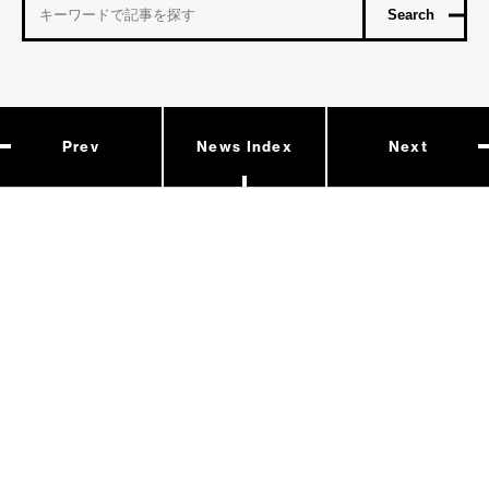
Prev
News Index
Next