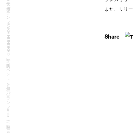
【SAKE HUNDRED】第31回神戸ルミナリエと連携し、兵庫県の２大学と日本酒ブランド「SAKE HUNDRED」が防災イベントを神戸ハーバーランドumieで開催。2月1日には『現外』のチャリティー試飲も実施
また、リリー
Share