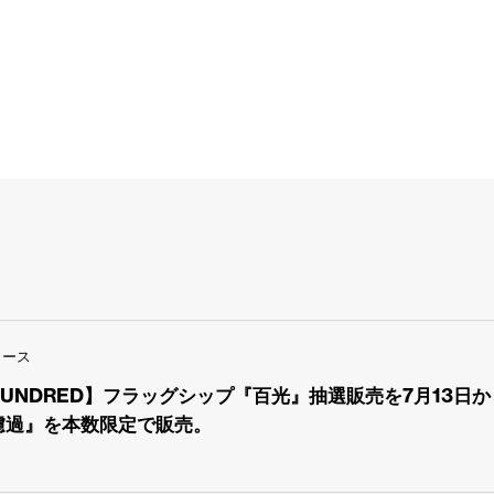
リース
 HUNDRED】フラッグシップ『百光』抽選販売を7月13
濾過』を本数限定で販売。