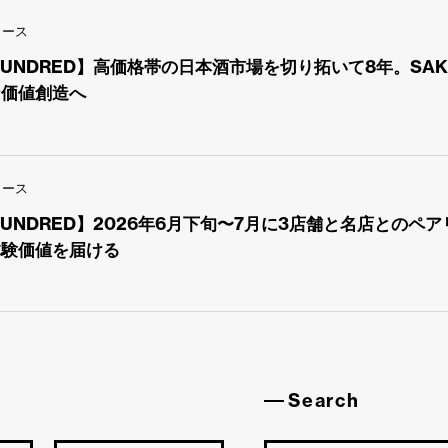
リース
 HUNDRED】高価格帯の日本酒市場を切り拓いて8年。SAK
な価値創造へ
リース
 HUNDRED】2026年6月下旬〜7月に3店舗と名店との
体験価値を届ける
Search