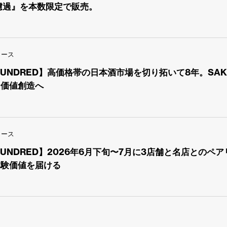
濾過』を本数限定で販売。
リース
 HUNDRED】高価格帯の日本酒市場を切り拓いて8年。SAK
な価値創造へ
リース
 HUNDRED】2026年6月下旬〜7月に3店舗と名店との
体験価値を届ける