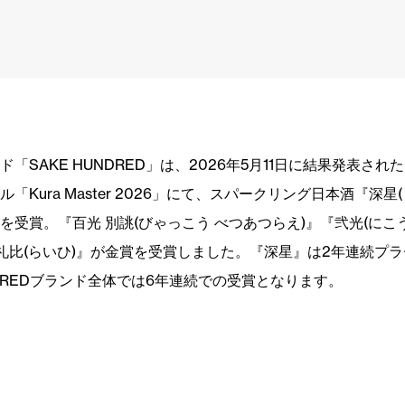
「SAKE HUNDRED」は、2026年5月11日に結果発表され
「Kura Master 2026」にて、スパークリング日本酒『深星
を受賞。『百光 別誂(びゃっこう べつあつらえ)』『弐光(にこ
『礼比(らいひ)』が金賞を受賞しました。『深星』は2年連続プ
UNDREDブランド全体では6年連続での受賞となります。