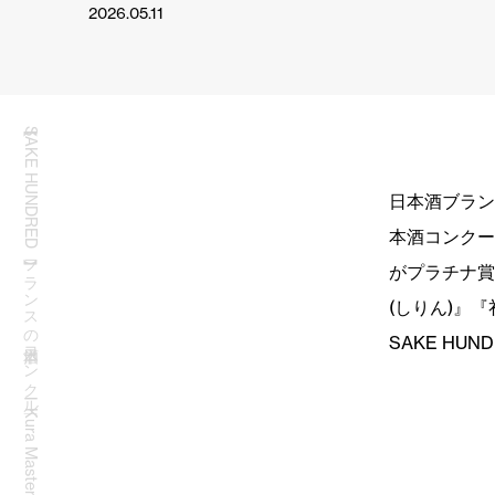
2026.05.11
【SAKE HUNDRED】フランスの日本酒コンクール「Kura Master 2026」で『深星』が2年連続プラチナ賞を受賞
日本酒ブランド
本酒コンクール
がプラチナ賞
(しりん)』
SAKE H