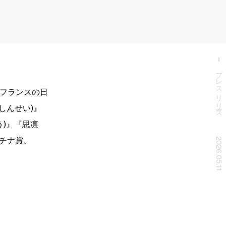
プレスリリース
たフランスの日
(しんせい)』
う)』『思凛
ラチナ賞、
2026.05.11