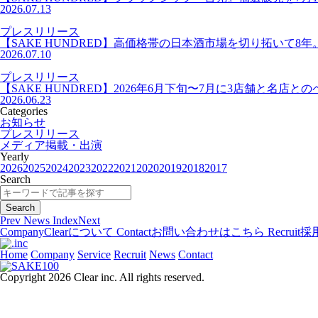
2026.07.13
プレスリリース
【SAKE HUNDRED】高価格帯の日本酒市場を切り拓いて8年
2026.07.10
プレスリリース
【SAKE HUNDRED】2026年6月下旬〜7月に3店舗と
2026.06.23
Categories
お知らせ
プレスリリース
メディア掲載・出演
Yearly
2026
2025
2024
2023
2022
2021
2020
2019
2018
2017
Search
Prev
News Index
Next
Company
Clearについて
Contact
お問い合わせはこちら
Recruit
採
Home
Company
Service
Recruit
News
Contact
Copyright 2026 Clear inc. All rights reserved.