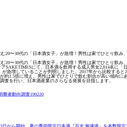
上飲む20〜30代の「日本酒女子」が急増！男性は家でひとり飲
上飲む20〜30代の「日本酒女子」が急増！男性は家でひとり飲
ィアSAKETIMESにて、日本酒を飲用する成人男女2,014
」が急増していることが判明しました。2017年から比較すると2
が約1.5倍に増え、男性は家でひとりで飲む割合が高い傾向に
調査を行い、日本酒産業のさらなる発展を目指します。
費者動向調査190220
7月13日から開始。夏の季節限定日本酒『百光 無濾過』を本数限