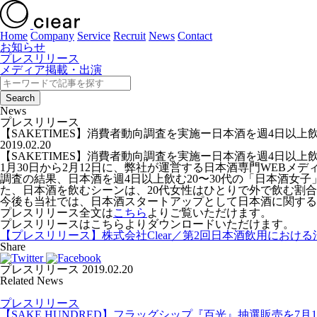
Home
Company
Service
Recruit
News
Contact
お知らせ
プレスリリース
メディア掲載・出演
News
プレスリリース
【SAKETIMES】消費者動向調査を実施ー日本酒を週4日以
2019.02.20
【SAKETIMES】消費者動向調査を実施ー日本酒を週4日以
1月30日から2月12日に、弊社が運営する日本酒専門WEBメデ
調査の結果、日本酒を週4日以上飲む20〜30代の「日本酒女子
た、日本酒を飲むシーンは、20代女性はひとりで外で飲む割合
今後も当社では、日本酒スタートアップとして日本酒に関する
プレスリリース全文は
こちら
よりご覧いただけます。
プレスリリースはこちらよりダウンロードいただけます。
【プレスリリース】株式会社Clear／第2回日本酒飲用における消
Share
プレスリリース
2019.02.20
Related News
プレスリリース
【SAKE HUNDRED】フラッグシップ『百光』抽選販売を