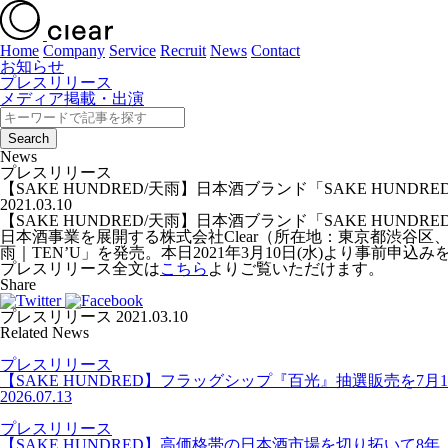
Home
Company
Service
Recruit
News
Contact
お知らせ
プレスリリース
メディア掲載・出演
News
プレスリリース
【SAKE HUNDRED/天雨】日本酒ブランド「SAKE HUN
2021.03.10
【SAKE HUNDRED/天雨】日本酒ブランド「SAKE HUN
日本酒事業を展開する株式会社Clear（所在地：東京都渋谷区、
雨｜TEN’U」を発売。本日2021年3月10日(水)より事前申込
プレスリリース全文は
こちら
よりご覧いただけます。
Share
プレスリリース
2021.03.10
Related News
プレスリリース
【SAKE HUNDRED】フラッグシップ『百光』抽選販売を
2026.07.13
プレスリリース
【SAKE HUNDRED】高価格帯の日本酒市場を切り拓いて8年