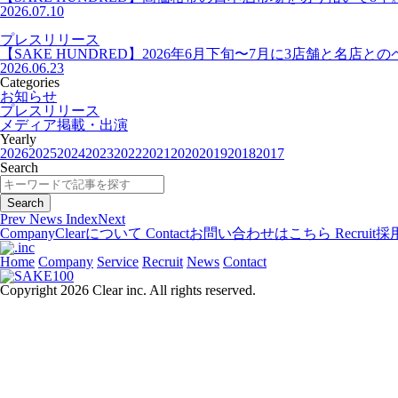
2026.07.10
プレスリリース
【SAKE HUNDRED】2026年6月下旬〜7月に3店舗と
2026.06.23
Categories
お知らせ
プレスリリース
メディア掲載・出演
Yearly
2026
2025
2024
2023
2022
2021
2020
2019
2018
2017
Search
Prev
News Index
Next
Company
Clearについて
Contact
お問い合わせはこちら
Recruit
採
Home
Company
Service
Recruit
News
Contact
Copyright 2026 Clear inc. All rights reserved.