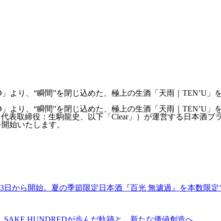
DRED」より、“瞬間”を閉じ込めた、極上の生酒「天雨｜TEN’U
DRED」より、“瞬間”を閉じ込めた、極上の生酒「天雨｜TEN’U
代表取締役：生駒龍史、以下「Clear」）が運営する日本酒ブラン
みを開始いたします。
7月13日から開始。夏の季節限定日本酒『百光 無濾過』を本数限
。SAKE HUNDREDが歩んだ軌跡と、新たな価値創造へ