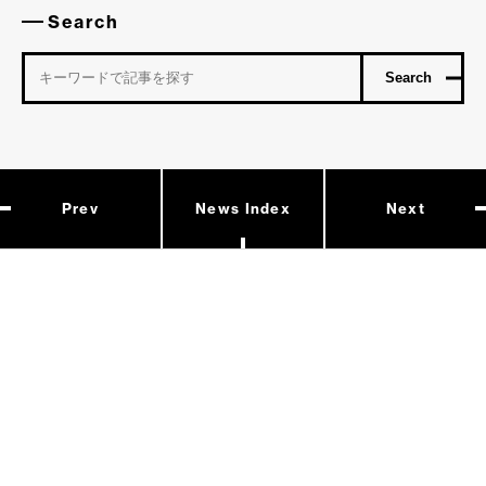
Search
Prev
News Index
Next