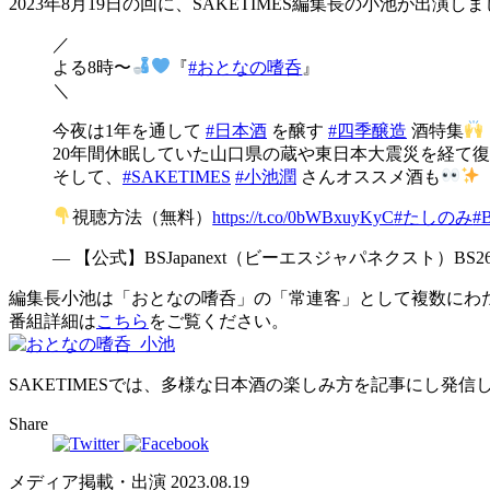
2023年8月19日の回に、SAKETIMES編集長の小池が出演し
／
よる8時〜
『
#おとなの嗜呑
』
＼
今夜は1年を通して
#日本酒
を醸す
#四季醸造
酒特集
20年間休眠していた山口県の蔵や東日本大震災を経て
そして、
#SAKETIMES
#小池潤
さんオススメ酒も
視聴方法（無料）
https://t.co/0bWBxuyKyC
#たしのみ
#B
— 【公式】BSJapanext（ビーエスジャパネクスト）BS263ch (
編集長小池は「おとなの嗜呑」の「常連客」として複数にわ
番組詳細は
こちら
をご覧ください。
SAKETIMESでは、多様な日本酒の楽しみ方を記事にし発信し
Share
メディア掲載・出演
2023.08.19