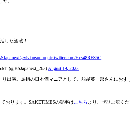
ました。
復活した酒蔵！
SJapanext
@viviansuuuu
pic.twitter.com/Hcs48RFS5C
@BSJapanext_263)
August 19, 2023
たり出演。屈指の日本酒マニアとして、船越英一郎さんにおす
ております。SAKETIMESの記事は
こちら
より、ぜひご覧くだ