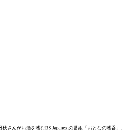
がお酒を嗜むBS Japanextの番組「おとなの嗜呑」、