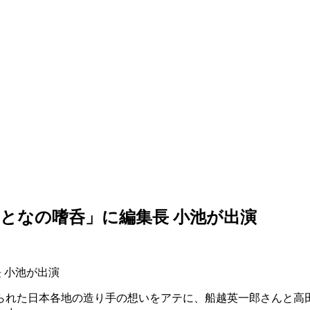
番組「おとなの嗜呑」に編集長 小池が出演
集長 小池が出演
た日本各地の造り手の想いをアテに、船越英一郎さんと高田秋さん