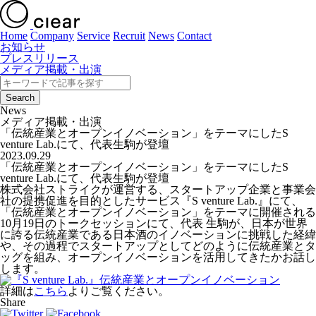
Home
Company
Service
Recruit
News
Contact
お知らせ
プレスリリース
メディア掲載・出演
News
メディア掲載・出演
「伝統産業とオープンイノベーション」をテーマにしたS
venture Lab.にて、代表生駒が登壇
2023.09.29
「伝統産業とオープンイノベーション」をテーマにしたS
venture Lab.にて、代表生駒が登壇
株式会社ストライクが運営する、スタートアップ企業と事業会
社の提携促進を目的としたサービス『S venture Lab.』にて、
「伝統産業とオープンイノベーション」をテーマに開催される
10月19日のトークセッションにて、代表 生駒が、日本が世界
に誇る伝統産業である日本酒のイノベーションに挑戦した経緯
や、その過程でスタートアップとしてどのように伝統産業とタ
ッグを組み、オープンイノベーションを活用してきたかお話し
します。
詳細は
こちら
よりご覧ください。
Share