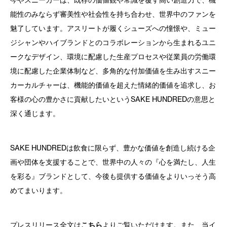
今やスニーカーは、既存の価値観や常識を覆す高い創造力で、機
能性のみならず審美性や社会性を持ち合わせ、世界中のファンを
魅了しています。アスリートが履くシューズへの憧憬や、ミュー
ジシャンやハイブランドとのコラボレーションから生まれるユニ
ークなデザイン、環境に配慮した生産プロセスや従業員の労働環
境に配慮した企業体制など、多角的な付加価値を生み出すスニー
カーカルチャーは、機能的価値を超えた情緒的価値を追求し、お
客様の心の豊かさに貢献したいというSAKE HUNDREDの意思と
深く通じます。
SAKE HUNDREDは飲食に限らず、豊かな価値を創造し続ける企
画や団体を支援することで、世界中の人々の『心を満たし、人生
を彩る』ブランドとして、今後も提供する価値をよりいっそう高
めてまいります。
プレスリリース全文は
こちら
よりご覧いただけます。また、当イ