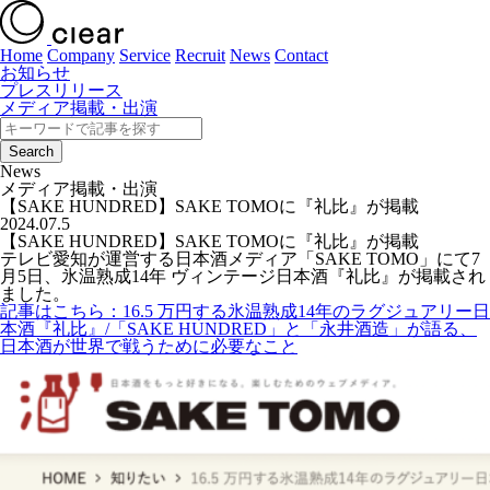
Home
Company
Service
Recruit
News
Contact
お知らせ
プレスリリース
メディア掲載・出演
News
メディア掲載・出演
【SAKE HUNDRED】SAKE TOMOに『礼比』が掲載
2024.07.5
【SAKE HUNDRED】SAKE TOMOに『礼比』が掲載
テレビ愛知が運営する日本酒メディア「SAKE TOMO」にて7
月5日、氷温熟成14年 ヴィンテージ日本酒『礼比』が掲載され
ました。
記事はこちら：16.5 万円する氷温熟成14年のラグジュアリー日
本酒『礼比』/「SAKE HUNDRED」と「永井酒造」が語る、
日本酒が世界で戦うために必要なこと