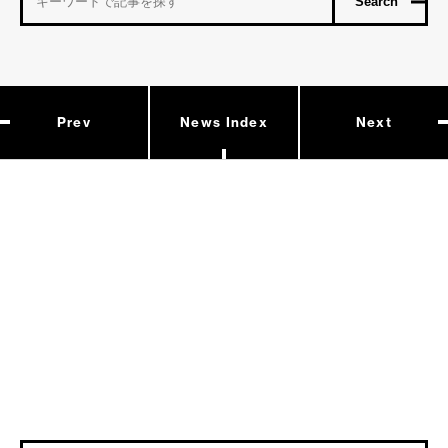
Prev
News Index
Next