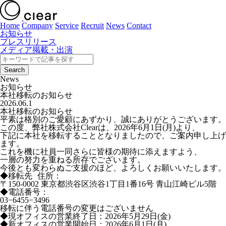
Home
Company
Service
Recruit
News
Contact
お知らせ
プレスリリース
メディア掲載・出演
News
お知らせ
本社移転のお知らせ
2026.06.1
本社移転のお知らせ
平素は格別のご愛顧にあずかり、誠にありがとうございます。
この度、弊社株式会社Clearは、2026年6月1日(月)より、
下記に本社を移転することとなりましたので、ご案内申し上げ
ます。
これを機に社員一同さらに皆様の期待に添えますよう、
一層の努力を重ねる所存でございます。
今後とも変わらぬご支援のほど、よろしくお願いいたします。
◆移転先 住所：
〒150-0002 東京都渋谷区渋谷1丁目1番16号 青山江崎ビル5階
◆電話番号：
03−6455−3496
移転に伴う電話番号の変更はございません
◆現オフィスの営業終了日：2026年5月29日(金)
◆新オフィスの営業開始日：2026年6月1日(月)