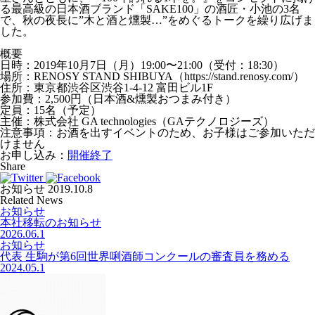
る最高級の日本酒ブランド「SAKE100」の酒匠・小池の3名
で、秋の夜長に”木と酒と燻製…”をめぐるトークを繰り広げま
した。
概要
日時：2019年10月7日（月）19:00〜21:00（受付：18:30）
場所：RENOSY STAND SHIBUYA（https://stand.renosy.com/）
住所：東京都渋谷区渋谷1-4-12 富田ビル1F
参加費：2,500円（日本酒&燻製おつまみ付き）
定員：15名（予定）
主催：株式会社 GA technologies（GAテクノロジーズ）
注意事項：お酒を出すイベントのため、お子様はご参加いただ
けません
お申し込み：
開催終了
Share
お知らせ
2019.10.8
Related News
お知らせ
本社移転のお知らせ
2026.06.1
お知らせ
代表 生駒が第6回世界唎酒師コンクールの審査員を務める
2024.05.1