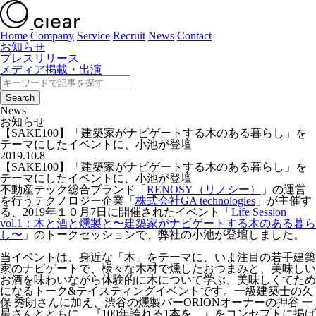
Home
Company
Service
Recruit
News
Contact
お知らせ
プレスリリース
メディア掲載・出演
News
お知らせ
【SAKE100】「建築家がナビゲートする木のある暮らし」を
テーマにしたイベントに、小池が登壇
2019.10.8
【SAKE100】「建築家がナビゲートする木のある暮らし」を
テーマにしたイベントに、小池が登壇
不動産テック総合ブランド「
RENOSY（リノシー）
」の運営
を行うテクノロジー企業「
株式会社GA technologies
」が主催す
る、2019年１０月7日に開催されたイベント「
Life Session
vol.1：木と酒と燻製と〜建築家がナビゲートする木のある暮ら
し〜
」のトークセッションで、弊社の小池が登壇しました。
当イベントは、身近な「木」をテーマに、いま注目の若手建築
家のナビゲートで、様々な木材で燻したおつまみと、美味しい
お酒を味わいながら体験的に木について学ぶ、美味しくてため
になるトーク&テイスティングイベントです。一級建築士の久
保 秀朗さんに加え、渋谷の燻製バーORIONオーナーの押谷 一
星さんとともに、『100年誇れる1本を。』をコンセプトに掲げ